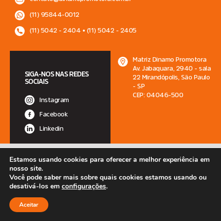
(11) 95844-0012
(11) 5042 - 2404 • (11) 5042 - 2405
Matriz Dinamo Promotora
Av. Jabaquara, 2940 - sala
SIGA-NOS NAS REDES
22 Mirandópolis, São Paulo
SOCIAIS
- SP
CEP: 04046-500
Instagram
Facebook
Linkedin
2025 MFRG ASSESSORIA DE COBRANÇA LTDA – CNPJ: 09.439.356/0001-09
Estamos usando cookies para oferecer a melhor experiência em
•
Política de Privacidade
|
Segurança e Termo de Uso da Internet
nosso site.
Você pode saber mais sobre quais cookies estamos usando ou
desativá-los em
configurações
.
Aceitar