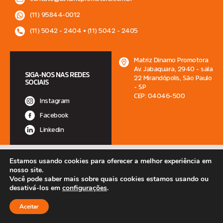
(11) 95844-0012
(11) 5042 - 2404 • (11) 5042 - 2405
Matriz Dinamo Promotora
Av. Jabaquara, 2940 - sala
SIGA-NOS NAS REDES
22 Mirandópolis, São Paulo
SOCIAIS
- SP
CEP: 04046-500
Instagram
Facebook
Linkedin
2025 MFRG ASSESSORIA DE COBRANÇA LTDA – CNPJ: 09.439.356/0001-09
Estamos usando cookies para oferecer a melhor experiência em
•
Política de Privacidade
|
Segurança e Termo de Uso da Internet
nosso site.
Você pode saber mais sobre quais cookies estamos usando ou
desativá-los em
configurações
.
Aceitar