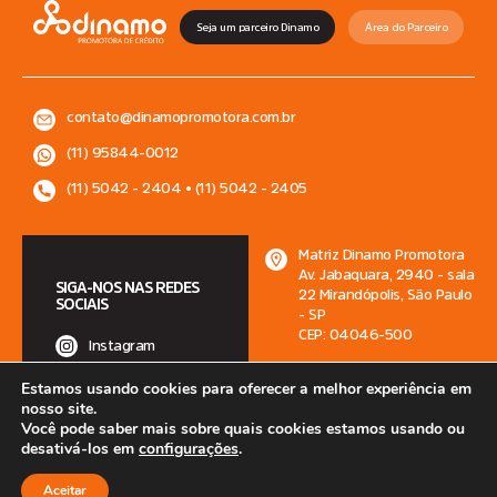
Seja um parceiro Dinamo
Área do Parceiro
contato@dinamopromotora.com.br
(11) 95844-0012
(11) 5042 - 2404 • (11) 5042 - 2405
Matriz Dinamo Promotora
Av. Jabaquara, 2940 - sala
SIGA-NOS NAS REDES
22 Mirandópolis, São Paulo
SOCIAIS
- SP
CEP: 04046-500
Instagram
Facebook
Estamos usando cookies para oferecer a melhor experiência em
nosso site.
Linkedin
Você pode saber mais sobre quais cookies estamos usando ou
desativá-los em
configurações
.
2025 MFRG ASSESSORIA DE COBRANÇA LTDA – CNPJ: 09.439.356/0001-09
•
Política de Privacidade
|
Segurança e Termo de Uso da Internet
Aceitar