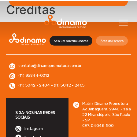
Creditas
Seja um parceiro Dinamo
Área do Parceiro
contato@dinamopromotora.com.br
(11) 95844-0012
(11) 5042 - 2404 • (11) 5042 - 2405
Matriz Dinamo Promotora
Av. Jabaquara, 2940 - sala
SIGA-NOS NAS REDES
22 Mirandópolis, São Paulo
SOCIAIS
- SP
CEP: 04046-500
Instagram