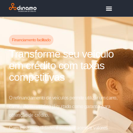
Financiamento facilitado
Transforme seu veículo
em crédito com taxas
competitivas
O refinanciamento de veículos permite utilizar um carro,
caminhão ou utilitário já quitado como garantia para
obtenção de crédito.
Com essa modalidade, é possível acessar valores